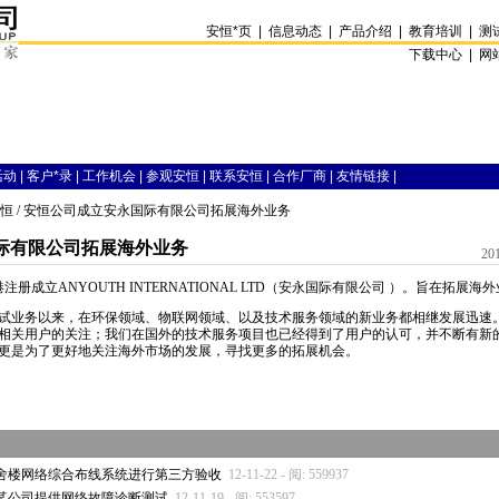
安恒
*
页
|
信息动态
|
产品介绍
|
教育培训
|
测
下载中心 |
网
活动
|
客户
*
录
|
工作机会
|
参观安恒
|
联系安恒
|
合作厂商
|
友情链接
|
恒
/ 安恒公司成立安永国际有限公司拓展海外业务
际有限公司拓展海外业务
20
注册成立ANYOUTH INTERNATIONAL LTD（安永国际有限公司 ）。旨在拓展海
试业务以来，在环保领域、物联网领域、以及技术服务领域的新业务都相继发展迅速
相关用户的关注；我们在国外的技术服务项目也已经得到了用户的认可，并不断有新
更是为了更好地关注海外市场的发展，寻找更多的拓展机会。
舍楼网络综合布线系统进行第三方验收
12-11-22 - 阅: 559937
某公司提供网络故障诊断测试
12-11-19 - 阅: 553597