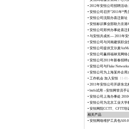
•
2012年安恒公司招聘活动
•
安恒公司召开“2011年
*
秀
•
安恒公司沈阳办喜迁新址
•
安恒标识事业部助力京港
•
安恒公司郑州办事处喜迁
•
与安恒共成长--- 2011
•
安恒公司与河南建筑职业
•
安恒公司提供艾尔麦AirMa
•
安恒公司赢得福禄克网络公司
•
安恒公司2011年新春招
•
安恒公司与Fluke Netw
•
安恒公司为上海某外企用
•
工作机会 加入安恒
11-01
•
2011年安恒公司开辟东
•
btrfs试用 --安恒网管员手
•
安恒公司上海办事处 2010
•
安恒公司为北京工业大学
•
安恒网院CCTT、CFTT
相关产品
•
安恒网络维护工具包AH-