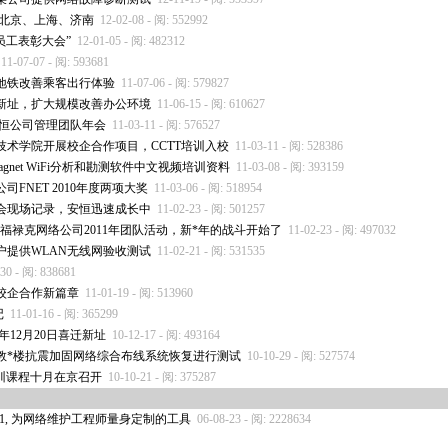
 北京、上海、济南
12-02-08 - 阅: 552992
员工表彰大会”
12-01-05 - 阅: 482312
11-07-07 - 阅: 593681
地铁改善乘客出行体验
11-07-06 - 阅: 579827
新址，扩大规模改善办公环境
11-06-15 - 阅: 610627
年安恒公司管理团队年会
11-03-11 - 阅: 576527
技术学院开展校企合作项目，CCTT培训入校
11-03-11 - 阅: 528386
gnet WiFi分析和勘测软件中文视频培训资料
11-03-08 - 阅: 393159
FNET 2010年度两项大奖
11-03-06 - 阅: 518954
聘会现场记录，安恒迅速成长中
11-02-23 - 阅: 501257
orks福禄克网络公司2011年团队活动，新
*
年的战斗开始了
11-02-23 - 阅: 497032
户提供WLAN无线网验收测试
11-02-21 - 阅: 531535
-30 - 阅: 838681
北校企合作新篇章
11-01-19 - 阅: 513960
记
11-01-16 - 阅: 365299
年12月20日喜迁新址
10-12-17 - 阅: 493164
教
*
楼抗震加固网络综合布线系统恢复进行测试
10-10-29 - 阅: 527574
培训课程十月在京召开
10-10-21 - 阅: 375287
01, 为网络维护工程师量身定制的工具
06-08-23 - 阅: 2228634