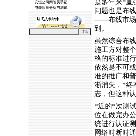
是多年来
*
直
安恒公司网管员手记
电能质量分析与测试
问题也是布
——布线市
到。
虽然综合布
施工方对整
格的标准进
依然是不可
准的推广和
渐消失，
*
终
志，但这种
*
近的
*
次测
位在做完办
统进行认证
网络时断时