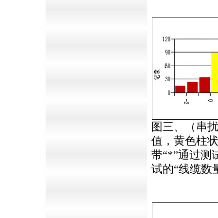
图三、（串
值，黄色柱
带“*”通过
试的“线缆数