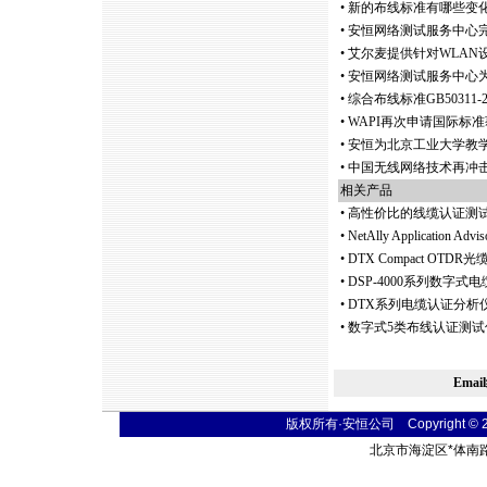
•
新的布线标准有哪些变
•
安恒网络测试服务中心
•
艾尔麦提供针对WLAN
•
安恒网络测试服务中心
•
综合布线标准GB50311-20
•
WAPI再次申请国际标
•
安恒为北京工业大学教
•
中国无线网络技术再冲
相关产品
•
高性价比的线缆认证测
•
NetAlly Application Advis
•
DTX Compact O
•
DSP-4000系列数字
•
DTX系列电缆认证分析仪
•
数字式5类布线认证测试仪 Fl
Ema
版权所有·安恒公司 Copyright © 2004
北京市海淀区
*
体南路