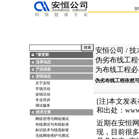
安
安恒公司
/
技
*
新更新
伪劣布线工程
业界动态
为布线工程必
产品信息
安恒动态
伪劣布线工程依然可
关于安恒
市场活动
促销活动
[注]本文发表
专业培训
测试服务
和出处：
www
技术文章
网络管理与网络测试
近期在安恒
布线测试与布线标准
标识技术与线缆标签
现，目前很
无线网络维护与测试