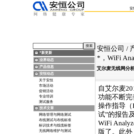
安
安恒公司
/
*
新更新
*
，WiFi Anal
业界动态
产品信息
艾尔麦无线网分
安恒动态
关于安恒
市场活动
自艾尔麦201
促销活动
功能不断完
专业培训
测试服务
操作指导（
技术文章
试”的报告
网络管理与网络测试
布线测试与布线标准
WiFi Ana
标识技术与线缆标签
版了。此外
无线网络维护与测试