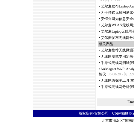
01 - 阅: 299963
•
艾尔麦发布Laptop Anal
•
为手持式无线网测试
•
安恒公司为信息安全
•
艾尔麦WLAN无线网
•
艾尔麦Laptop无线网
•
艾尔麦发布无线网分析
相关产品
•
艾尔麦推荐无线网测
•
无线网测试专用定向天
•
手持式无线网测试仪E
•
AirMagnet Wi-F
析仪
05-08-29 - 阅: 22
•
无线网络探测工具 掌上型
•
手持式无线网分析仪Flu
Em
版权所有·安恒公司 Copyright © 2004
北京市海淀区
*
体南路