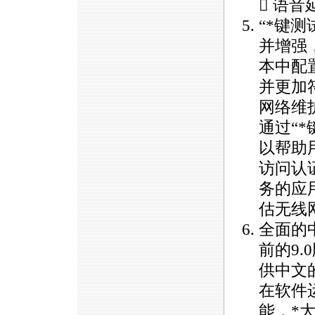
 语音
“
*
键测
并增强
本中配
并更加
网络维
通过“
*
以帮助
访问认
务的应
估无线
全面的
前的9
供中文
在软件
能，
*