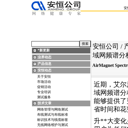
安
安恒公司
/
*
新更新
域网频谱分析
业界动态
产品信息
AirMagnet S
安恒动态
关于安恒
市场活动
近期，艾尔麦发
促销活动
域网频谱分
专业培训
测试服务
能够提供了
技术文章
省时间和花
网络管理与网络测试
布线测试与布线标准
升
*
*
大变化
标识技术与线缆标签
无线网络维护与测试