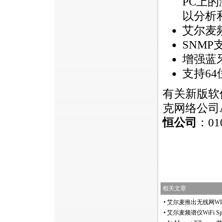
PC上
以分析
艾尔麦
SNMP
增强蓝
支持64
有关新版软
克网络公司A
恒公司
：01
https://anheng.com.cn/news/html/product_news/2269.ht
相关文章
•
艾尔麦推出无线网WLAN频
•
艾尔麦频谱仪WiFi Spe