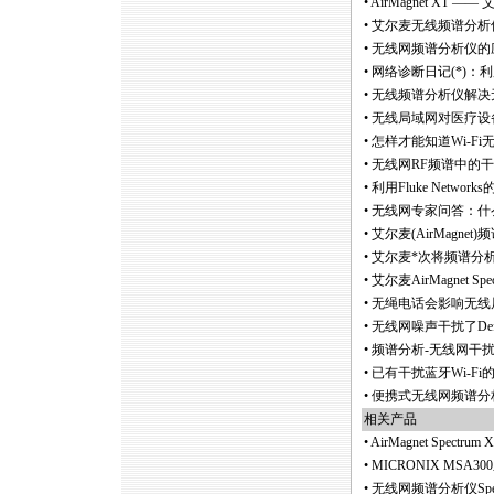
•
AirMagnet XT
•
艾尔麦无线频谱分析仪Air
•
无线网频谱分析仪的应
•
网络诊断日记(
*
)：利
•
无线频谱分析仪解决
•
无线局域网对医疗设
•
怎样才能知道Wi-F
•
无线网RF频谱中的干扰问
•
利用Fluke Networ
•
无线网专家问答：什么
•
艾尔麦(AirMagnet
•
艾尔麦
*
次将频谱分
•
艾尔麦AirMagnet Sp
•
无绳电话会影响无线
•
无线网噪声干扰了De
•
频谱分析-无线网干
•
已有干扰蓝牙Wi-F
•
便携式无线网频谱分析仪问世
相关产品
•
AirMagnet Spec
•
MICRONIX MSA
•
无线网频谱分析仪Spectr