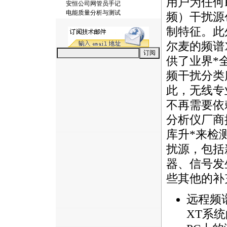
用户为任何
安恒公司网管员手记
电能质量分析与测试
频）干扰源
制特征。此
尔麦的频谱
供了业界
*
频干扰分类
此，无线专
不再需要依
分析仪厂商
库升
*
来检
扰源，包括
器、信号发
些其他的补
远程频
XT系