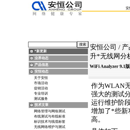
安
安恒公司
/
产
*
新更新
升
*
无线网分
业界动态
产品信息
WiFi Analyzer
安恒动态
关于安恒
市场活动
作为WLAN无
促销活动
强大的测试分
专业培训
测试服务
运行维护阶
技术文章
增加了
*
些新
网络管理与网络测试
布线测试与布线标准
高。
标识技术与线缆标签
无线网络维护与测试