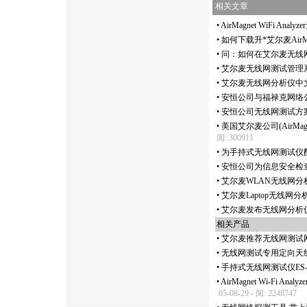
相关文章
•
AirMagnet WiFi Ana
•
如何下载升
*
艾尔麦Air
•
问：如何在艾尔麦无线网分析仪
•
艾尔麦无线网测试管理系
•
艾尔麦无线网分析仪中
•
安恒公司与福禄克网络公
•
安恒公司无线网测试方
•
美国艾尔麦公司(AirMag
阅: 300911
•
为手持式无线网测试仪
•
安恒公司为信息安全检
•
艾尔麦WLAN无线网分
•
艾尔麦Laptop无线网分
•
艾尔麦发布无线网分析仪
相关产品
•
艾尔麦推荐无线网测试
•
无线网测试专用定向天线 
•
手持式无线网测试仪ES
•
AirMagnet Wi-Fi 
05-08-29 - 阅: 2248747