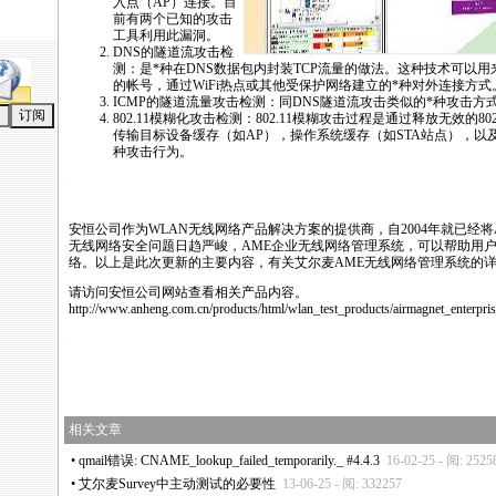
入点（AP）连接。目
前有两个已知的攻击
工具利用此漏洞。
DNS的隧道流攻击检
测：是
*
种在DNS数据包内封装TCP流量的做法。这种技术可以
的帐号，通过WiFi热点或其他受保护网络建立的
*
种对外连接方式
ICMP的隧道流量攻击检测：同DNS隧道流攻击类似的
*
种攻击方
802.11模糊化攻击检测：802.11模糊攻击过程是通过释放无效的8
传输目标设备缓存（如AP），操作系统缓存（如STA站点），以
种攻击行为。
ws/html/product_news/2368.html
安恒公司作为WLAN无线网络产品解决方案的提供商，自2004年就已经将
无线网络安全问题日趋严峻，
AME
企业无线网络管理系统，可以帮助用
络。以上是此次更新的主要内容，有关艾尔麦
AME
无线网络管理系统的
请访问安恒公司网站查看相关产品内容。
http://www.anheng.com.cn/products/html/wlan_test_products/airmagnet_enterpris
ws/html/product_news/2368.html
相关文章
•
qmail错误: CNAME_lookup_failed_temporarily._ #4.4.3
16-02-25 - 阅: 2525
•
艾尔麦Survey中主动测试的必要性
13-06-25 - 阅: 332257