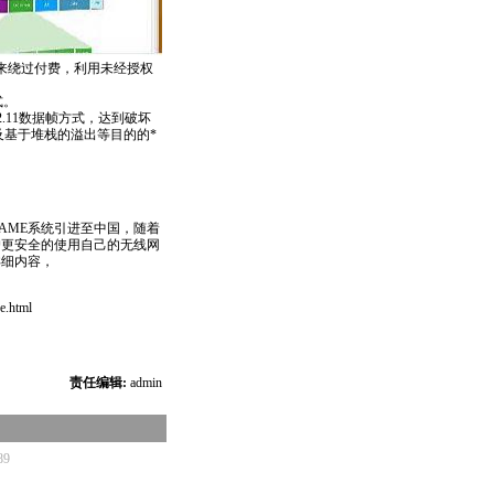
用来绕过付费，利用未经授权
。
式。
02.11数据帧方式，达到破坏
及基于堆栈的溢出等目的的
*
AME
系统引进至中国，随着
户更安全的使用自己的无线网
详细内容，
e.html
责任编辑:
admin
89