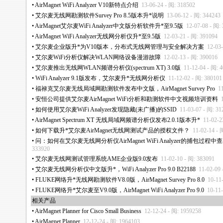
•
AirMagnet WiFi Analyzer V10新特点介绍
13-06-24 - 阅: 318502
•
艾尔麦无线网勘测软件Survey Pro 8.5版本升
*
说明
13-06-12 - 阅: 344243
•
AirMagnet艾尔麦WiFi Analyzer中文版分析软件升
*
至9.5版
12-07-08 - 阅:
•
AirMagnet WiFi Analyzer无线网分析仪升
*
至9.5版
12-03-21 - 阅: 391094
•
艾尔麦企业版升
*
为V10版本，分布式无线网管理与安全解决方案
12-03
•
艾尔麦WiFi分析仪解决WLAN网络设备漫游故障
12-02-13 - 阅: 390016
•
艾尔麦推出无线网WLAN频谱分析仪(spectrum XT) 3.0版
11-12-04 - 阅: 
•
WiFi Analyzer 9.1版发布，艾尔麦升
*
无线网分析仪
11-12-02 - 阅: 380101
•
福禄克艾尔麦无线局域网勘测软件发布中文版，AirMagnet Survey Pro
1
•
安恒公司提供艾尔麦AirMagnet WiFi分析和勘测软件中文视频培训资料
•
如何使用艾尔麦WiFi Analyzer发现隐藏(未广播)的SSID
11-03-07 - 阅: 31
•
AirMagnet Spectrum XT 无线局域网频谱分析仪发布2.0.1版本升
*
11-02-2
•
如何下载升
*
艾尔麦AirMagnet无线网测试产品的授权文件？
11-02-14 - 
•
问：如何在艾尔麦无线网分析仪AirMagnet WiFi Analyzer的捕包过程
333920
•
艾尔麦无线网测试管理系统AME企业版9.0发布
11-02-10 - 阅: 383091
•
艾尔麦无线网分析仪中文版升
*
，WiFi Analyzer Pro 9.0 B22188
11-02-09 
•
FLUKE网络升
*
无线网勘测软件V8.0版，AirMagnet Survey Pro 8.0
10-11
•
FLUKE网络升
*
艾尔麦至V9.0版，AirMagnet WiFi Analyzer Pro 9.0
10-11
相关产品
•
AirMagnet Planner for Cisco Small Business
12-12-24 - 阅: 1959258
•
AirMagnet Planner
12-12-24 - 阅: 1964103