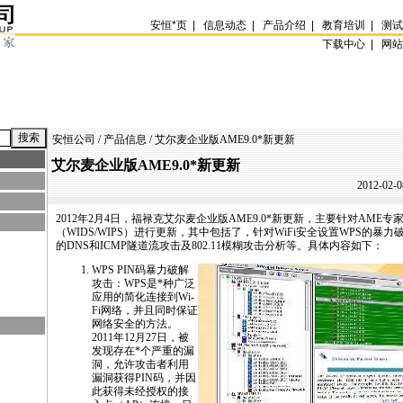
安恒
*
页
|
信息动态
|
产品介绍
|
教育培训
|
测
下载中心 |
网
安恒公司
/
产品信息
/ 艾尔麦企业版AME9.0
*
新更新
艾尔麦企业版AME9.0
*
新更新
2012-02-0
2012年2月4日，福禄克艾尔麦企业版
AME
9.0
*
新更新，主要针对
AME
专
（WIDS/WIPS）进行更新，其中包括了，针对WiFi安全设置WPS的暴
的DNS和ICMP隧道流攻击及802.11模糊攻击分析等。具体内容如下：
WPS PIN码暴力破解
攻击：WPS是
*
种广泛
应用的简化连接到Wi-
Fi网络，并且同时保证
网络安全的方法。
2011年12月27日，被
发现存在
*
个严重的漏
洞，允许攻击者利用
漏洞获得PIN码，并因
此获得未经授权的接