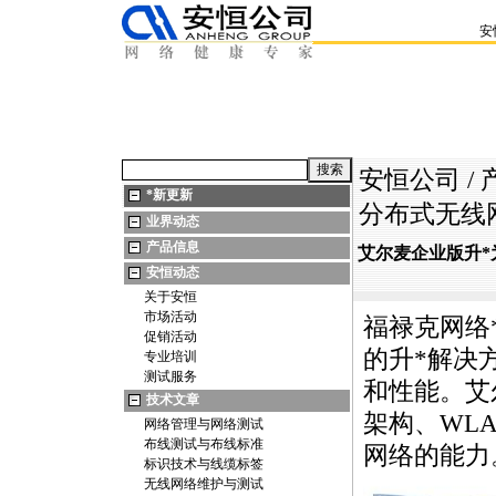
安
安恒公司
/
*
新更新
分布式无线
业界动态
产品信息
艾尔麦企业版升
*
安恒动态
关于安恒
市场活动
福禄克网络
促销活动
的升
*
解决
专业培训
测试服务
和性能。艾
技术文章
架构、WL
网络管理与网络测试
布线测试与布线标准
网络的能力
标识技术与线缆标签
无线网络维护与测试