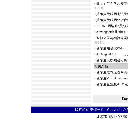
•
问：如何在艾尔麦无线网分
334687
•
艾尔麦无线网测试管理
•
艾尔麦无线网分析仪
•
FLUKE网络升
*
艾尔麦至
•
AirMagnet企业版80
•
安恒公司与福禄克网络
391176
•
艾尔麦频谱仪WiFi Spe
•
AirMagnet XT
•
艾尔麦无线频谱分析仪Air
相关产品
•
艾尔麦推荐无线网测
•
艾尔麦VoFI Anal
•
艾尔麦企业版AirMagn
Em
版权所有·安恒公司 Copyright © 2004
北京市海淀区
*
体南路