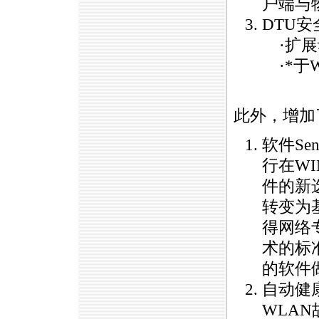
户端与
DTU
安
·扩展
·
*
于
此外，增加
软件Se
行在W
件的新选
转变为
得网络
术的标
的软件
自动健
WLA