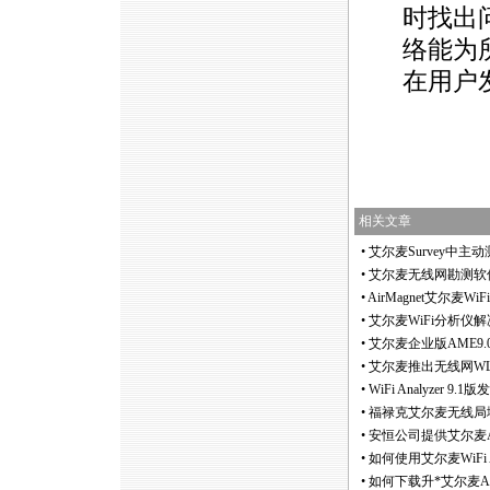
时找出
络能为
在用户
相关文章
•
艾尔麦Survey中主
•
艾尔麦无线网勘测软件Sur
•
AirMagnet艾尔麦Wi
•
艾尔麦WiFi分析仪
•
艾尔麦企业版AME9.
•
艾尔麦推出无线网WLAN频
•
WiFi Analyzer 9
•
福禄克艾尔麦无线局域网勘
•
安恒公司提供艾尔麦Ai
•
如何使用艾尔麦WiFi A
•
如何下载升
*
艾尔麦A