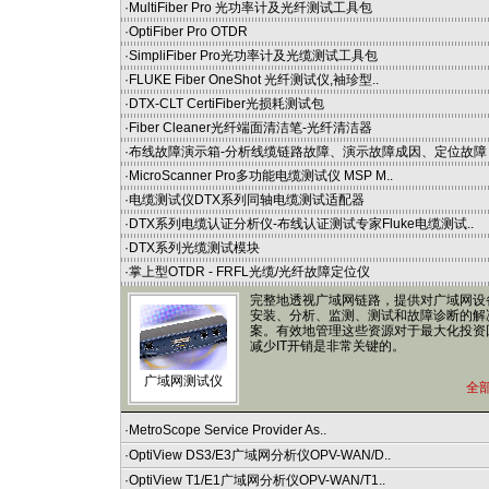
·
MultiFiber Pro 光功率计及光纤测试工具包
·
OptiFiber Pro OTDR
·
SimpliFiber Pro光功率计及光缆测试工具包
·
FLUKE Fiber OneShot 光纤测试仪,袖珍型..
·
DTX-CLT CertiFiber光损耗测试包
·
Fiber Cleaner光纤端面清洁笔-光纤清洁器
·
布线故障演示箱-分析线缆链路故障、演示故障成因、定位故障
·
MicroScanner Pro多功能电缆测试仪 MSP M..
·
电缆测试仪DTX系列同轴电缆测试适配器
·
DTX系列电缆认证分析仪-布线认证测试专家Fluke电缆测试..
·
DTX系列光缆测试模块
·
掌上型OTDR - FRFL光缆/光纤故障定位仪
完整地透视广域网链路，提供对广域网设
安装、分析、监测、测试和故障诊断的解
案。有效地管理这些资源对于最大化投资
减少IT开销是非常关键的。
广域网测试仪
全
·
MetroScope Service Provider As..
·
OptiView DS3/E3广域网分析仪OPV-WAN/D..
·
OptiView T1/E1广域网分析仪OPV-WAN/T1..