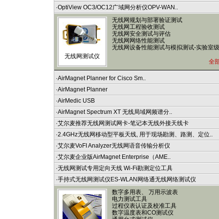
·
OptiView OC3/OC12广域网分析仪OPV-WAN..
无线网规划与部署验证测试
无线网工程验收测试
无线网安全测试与评估
无线网网络性能测试
无线网设备性能测试与模拟测试-实验室
无线网测试仪
全
·
AirMagnet Planner for Cisco Sm..
·
AirMagnet Planner
·
AirMedic USB
·
AirMagnet Spectrum XT 无线局域网频谱分..
·
艾尔麦推荐无线网测试网卡-笔记本无线外接天线卡
·
2.4GHz无线网移动型平板天线, 用于现场勘测、路测、定位..
·
艾尔麦VoFI Analyzer无线网语音传输分析仪
·
艾尔麦企业版AirMagnet Enterprise（AME..
·
无线网测试专用定向天线 Wi-Fi勘测定位工具
·
手持式无线网测试仪ES-WLAN网络通无线网络测试仪
数字多用表、 万用示波表
电力测试工具
过程仪表认证及校准工具
数字温度表和CO测试仪