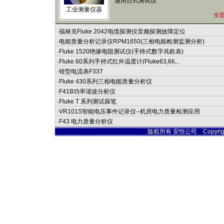
通用台式测试仪
工业测量仪器
全
·
福禄克Fluke 2042电缆探测仪音频探测故障定位
·
电能质量分析记录仪RPM1650(三相电能检测监测分析)
·
Fluke 1520绝缘电阻测试仪(手持式数字兆欧表)
·
Fluke 60系列手持式红外温度计(Fluke63,66,..
·
钳型电流表F337
·
Fluke 430系列三相电能质量分析仪
·
F41B功率谐波分析仪
·
Fluke T 系列测试探笔
·
VR101S智能电压事件记录仪--机房电力质量检测应用
·
F43 电力质量分析仪
版权所有 安恒公司 Copyright © 