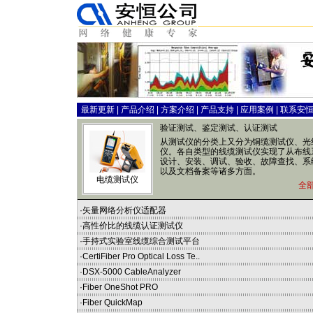
最新更新
|
产品介绍
|
方案介绍
|
产品支持
|
应用案例
|
联系安
验证测试、鉴定测试、认证测试
从测试仪的分类上又分为铜缆测试仪、光
仪。各自类型的线缆测试仪实现了从布线
设计、安装、调试、验收、故障查找、系
以及文档备案等诸多方面。
电缆测试仪
全
·
矢量网络分析仪适配器
·
高性价比的线缆认证测试仪
·
手持式实验室线缆综合测试平台
·
CertiFiber Pro Optical Loss Te..
·
DSX-5000 CableAnalyzer
·
Fiber OneShot PRO
·
Fiber QuickMap