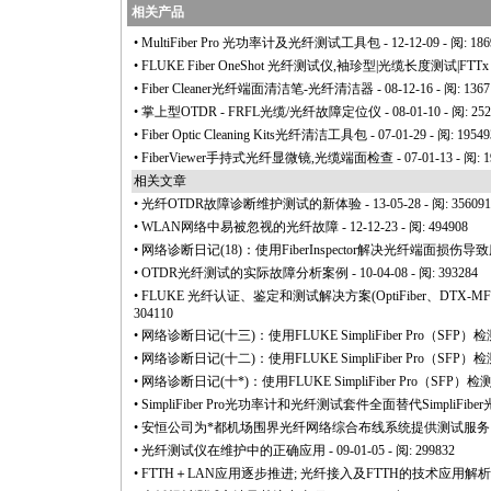
相关产品
•
MultiFiber Pro 光功率计及光纤测试工具包
- 12-12-09 - 阅: 18
•
FLUKE Fiber OneShot 光纤测试仪,袖珍型|光缆长度测试|FTT
•
Fiber Cleaner光纤端面清洁笔-光纤清洁器
- 08-12-16 - 阅: 136
•
掌上型OTDR - FRFL光缆/光纤故障定位仪
- 08-01-10 - 阅: 25
•
Fiber Optic Cleaning Kits光纤清洁工具包
- 07-01-29 - 阅: 1954
•
FiberViewer手持式光纤显微镜,光缆端面检查
- 07-01-13 - 阅: 
相关文章
•
光纤OTDR故障诊断维护测试的新体验
- 13-05-28 - 阅: 356091
•
WLAN网络中易被忽视的光纤故障
- 12-12-23 - 阅: 494908
•
网络诊断日记(18)：使用FiberInspector解决光纤端面损伤
•
OTDR光纤测试的实际故障分析案例
- 10-04-08 - 阅: 393284
•
FLUKE 光纤认证、鉴定和测试解决方案(OptiFiber、DTX-MFM2/
304110
•
网络诊断日记(十三)：使用FLUKE SimpliFiber Pro（S
•
网络诊断日记(十二)：使用FLUKE SimpliFiber Pro（S
•
网络诊断日记(十
*
)：使用FLUKE SimpliFiber Pro（S
•
SimpliFiber Pro光功率计和光纤测试套件全面替代SimpliFib
•
安恒公司为
*
都机场围界光纤网络综合布线系统提供测试服务
•
光纤测试仪在维护中的正确应用
- 09-01-05 - 阅: 299832
•
FTTH＋LAN应用逐步推进; 光纤接入及FTTH的技术应用解析