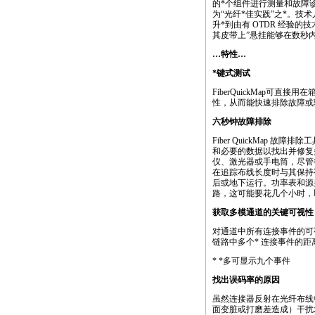
的
*
个组件进行测量和故障
为“光纤
*
佳实践”之
*
。技术
升
*
到由有 OTDR 经验
其皮带上”悬挂能够在数秒
…特性…
*
键式测试
FiberQuickMap可
性，从而能快速排除故障或
六秒钟故障排除
Fiber QuickMap 故障排
和必要的数据以找出并修复
仪、激光器或手电筒，尽管
在追踪布线长度时与其保持
后或地下运行。功率表和源
路，这可能要花几个小时，
获取多模通道的关键可视性
对通道中所有连接事件的可视
链路中多个* 连接事件的
*
*
多可显示九个事件
找出误码率的原因
虽然连接器反射在光纤布线
面变脏或打磨差造成）干扰