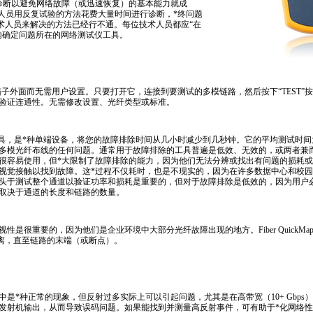
诊断以避免网络故障（或迅速恢复）的基本能力就成
人员用反复试验的方法花费大量时间进行诊断，
*
终问题
的技术人员来解决的方法已经行不通。每位技术人员都应“在
内确定问题所在的网络测试仪工具。
直接用在箱子外面而无需用户设置。只要打开它，连接到要测试的多模链路，然后按下“TEST
验证连通性。无需修改设置、光纤类型或标准。
除工具，是
*
种单端设备，将您的故障排除时间从几小时减少到几秒钟。它的平均测试时间
多模光纤布线的任何问题。通常用于故障排除的工具普遍是低效、无效的，或两者兼
很容易使用，但
*
大限制了故障排除的能力，因为他们无法分辨或找出有问题的损耗或
视觉接触以找到故障。这
*
过程不仅耗时，也是不现实的，因为在许多数据中心和校园
头于测试整个通道以验证功率和损耗是重要的，但对于故障排除是低效的，因为用户
取决于通道的长度和链路的数量。
性是很重要的，因为他们是企业环境中大部分光纤故障出现的地方。Fiber QuickMa
距离，直至链路的末端（或断点）。
中是
*
种正常的现象，但反射过多实际上可以引起问题，尤其是在高带宽（10+ Gbp
发射机输出，从而导致误码问题。如果能找到并测量高反射事件，可有助于
*
化网络性