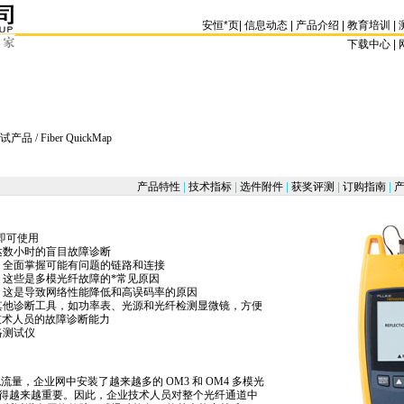
安恒
*
页
|
信息动态
|
产品介绍
|
教育培训
|
下载中心 | 
试产品
/ Fiber QuickMap
产品特性
|
技术指标
|
选件附件
|
获奖评测
|
订购指南
|
产
置即可使用
达数小时的盲目故障诊断
，全面掌握可能有问题的链路和连接
，这些是多模光纤故障的
*
常见原因
，这是导致网络性能降低和高误码率的原因
其他诊断工具，如功率表、光源和光纤检测显微镜，方便
技术人员的故障诊断能力
络测试仪
 千兆流量，企业网中安装了越来越多的 OM3 和 OM4 多模光
得越来越重要。因此，企业技术人员对整个光纤通道中