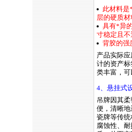
此材料是
层的硬质材
具有
*
异
寸稳定且不
背胶的强
产品实际应
计的资产标
类丰富，可
4、悬挂式
吊牌因其柔
便，清晰地
瓷牌等传统
腐蚀性、耐