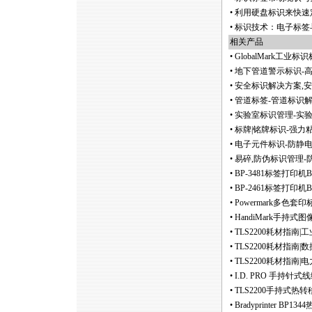
•
利用硬盘标识来快速
•
标识技术：电子标签
相关产品
•
GlobalMark工业
•
地下管道警示标识-
•
安全标识解决方案,
•
管道标签-管道标识解
•
实验室标识管理-实
•
标牌|铭牌标识-强力
•
电子元件标识-防静
•
易碎,防伪标识管理-
•
BP-3481标签打印
•
BP-2461标签打印
•
Powermark多色
•
HandiMark手持
•
TLS2200耗材指南
•
TLS2200耗材指南
•
TLS2200耗材指南
•
I.D. PRO 手持
•
TLS2200手持式热
•
Bradyprinter 