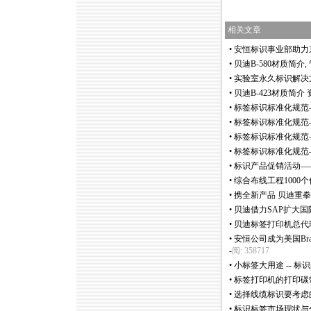
相关文章
•
安恒标识事业部助力
•
贝迪B-580材质简介
•
实验室永久标识解决
•
贝迪B-423材质简
•
标签标识标准化规范
•
标签标识标准化规范
•
标签标识标准化规范
•
标签标识标准化规范
•
标识产品促销活动——Br
•
综合布线工程1000
•
携全新产品 贝迪重拳出
•
贝迪借力SAP扩大国
•
贝迪标签打印机总代
•
安恒公司成为美国Br
-
阅: 358717
•
小标签大用途 -- 
•
标签打印机的打印碳
•
选择线缆标识要考虑
•
标识标签市场现状与