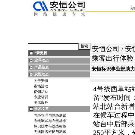
安
安恒公司
/
安
*
新更新
乘客出行体验
业界动态
产品信息
安恒标识事业部助力
安恒动态
关于安恒
市场活动
4号线西单站
促销活动
留”发布时间：
专业培训
测试服务
站北站台新增
技术文章
在候车过程中
网络管理与网络测试
布线测试与布线标准
站台中后部乘
标识技术与线缆标签
250平方米
无线网络维护与测试