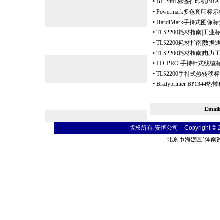
•
BP-2461标签打印机B
•
Powermark多色套印
•
HandiMark手持式图
•
TLS2200耗材指南|工
•
TLS2200耗材指南|
•
TLS2200耗材指南|电
•
I.D. PRO 手持针式
•
TLS2200手持式热转移
•
Bradyprinter BP1
Ema
版权所有·安恒公司 Copyright © 2004
北京市海淀区
*
体南路