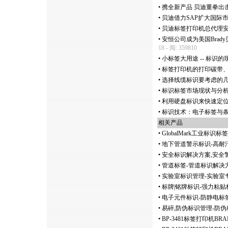
•
携全新产品 贝迪重拳出击慕
•
贝迪借力SAP扩大国际市
•
贝迪标签打印机总代理
•
安恒公司成为美国Bra
18 - 阅: 359810
•
小标签大用途 -- 标识
•
标签打印机的打印碳带、
•
选择线缆标识要考虑的几
•
标识标签市场现状与分
•
利用硬盘标识来快速定
•
标识技术：电子标签与
相关产品
•
GlobalMark工业标识
•
地下管道警示标识-高耐
•
安全标识解决方案,安全
•
管道标签-管道标识解决方
•
实验室标识管理-实验室
•
标牌|铭牌标识-强力粘贴
•
电子元件标识-防静电标
•
易碎,防伪标识管理-防伪
•
BP-3481标签打印机B