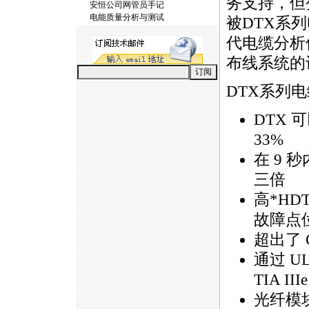
务支持，但
安恒公司网管员手记
电能质量分析与测试
被DTX系
代电缆分析
布线系统的
DTX系列
DTX
33%
在 9 
三倍
高
*
HD
故障点
超出了 C
通过 U
TIA III
光纤模